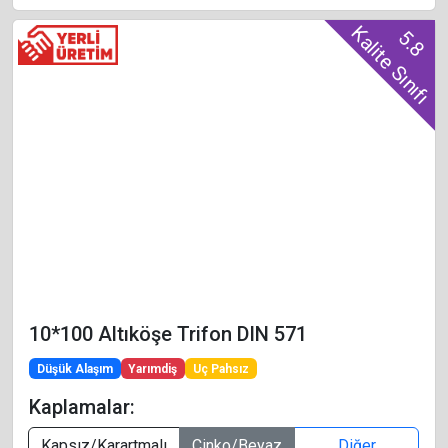
Kalite Sınıfı
5.8
10*100 Altıköşe Trifon DIN 571
Düşük Alaşım
Yarımdiş
Uç Pahsız
Kaplamalar:
Kapsız/Karartmalı
Çinko/Beyaz
Diğer