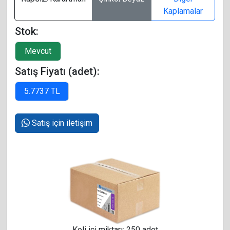
Kaplamalar
Stok:
Satış Fiyatı (adet):
Satış için iletişim
Koli içi miktarı: 250 adet