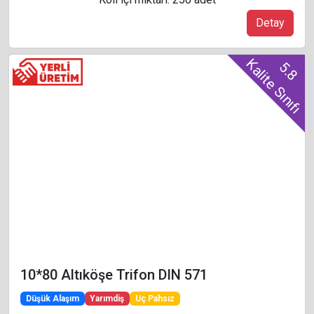
Detay
Kalite Sınıfı
5.8
10*80 Altıköşe Trifon DIN 571
Düşük Alaşım
Yarımdiş
Uç Pahsız