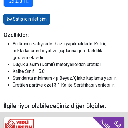
Satış için iletişim
Özellikler:
Bu ürünün satışı adet bazlı yapılmaktadır. Koli içi
miktarlar ürün boyut ve çaplarına göre farklılık
göstermektedir.
Düşük alaşım (Demir) materyallerden üretildi.
Kalite Sınıfı : 5.8
Standartta minimum 4µ Beyaz/Çinko kaplama yapılır.
Üretilen partiye özel 3.1 Kalite Sertifikası verilebilir.
İlgileniyor olabileceğiniz diğer ölçüler:
5.8