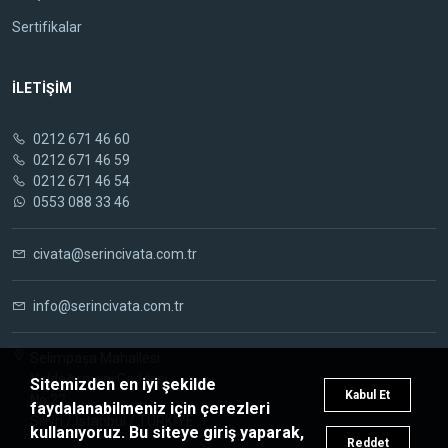
Sertifikalar
İLETİŞİM
0212 671 46 60
0212 671 46 59
0212 671 46 54
0553 088 33 46
civata@serincivata.com.tr
info@serincivata.com.tr
Selimpaşa Mahallesi
Yeldeğirmeni Caddesi
Sitemizden en iyi şekilde
Kabul Et
No:22
faydalanabilmeniz için çerezleri
Silivri / İstanbul / TÜRKİYE
kullanıyoruz. Bu siteye giriş yaparak,
Reddet