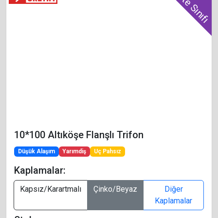
Kalite Sınıfı
10*100 Altıköşe Flanşlı Trifon
Düşük Alaşım
Yarımdiş
Uç Pahsız
Kaplamalar:
Kapsız/Karartmalı
Çinko/Beyaz
Diğer
Kaplamalar