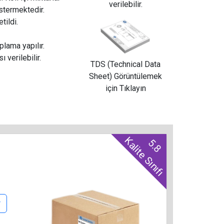
verilebilir.
östermektedir.
tildi.
lama yapılır.
ı verilebilir.
TDS (Technical Data
Sheet) Görüntülemek
için Tıklayın
Kalite Sınıfı
5.8
r