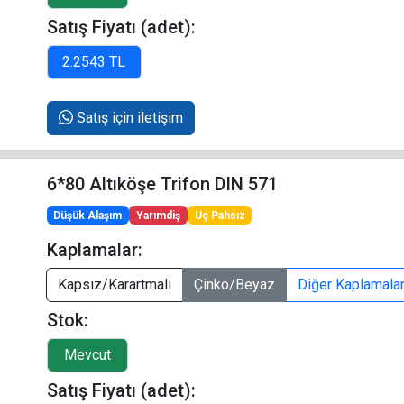
Satış Fiyatı (adet):
Satış için iletişim
6*80 Altıköşe Trifon DIN 571
Düşük Alaşım
Yarımdiş
Uç Pahsız
Kaplamalar:
Kapsız/Karartmalı
Çinko/Beyaz
Diğer Kaplamala
Stok:
Satış Fiyatı (adet):