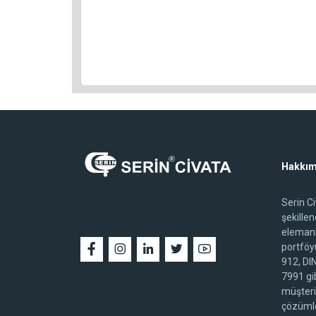
Hakkım
Serin C
şekille
elemanl
portföy
912, DI
7991 gib
müşteri
çözümle