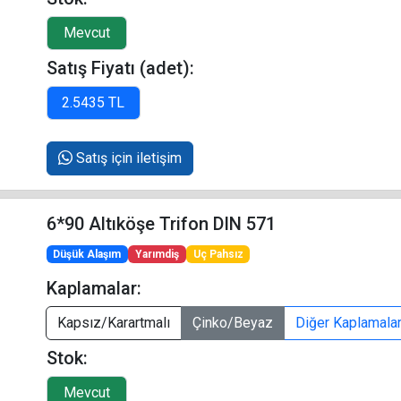
Satış Fiyatı (adet):
Satış için iletişim
6*90 Altıköşe Trifon DIN 571
Düşük Alaşım
Yarımdiş
Uç Pahsız
Kaplamalar:
Kapsız/Karartmalı
Çinko/Beyaz
Diğer Kaplamala
Stok: