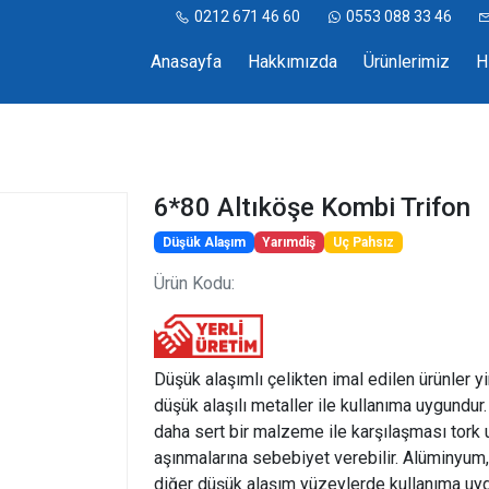
0212 671 46 60
0553 088 33 46
Anasayfa
Hakkımızda
Ürünlerimiz
H
6*80 Altıköşe Kombi Trifon
Düşük Alaşım
Yarımdiş
Uç Pahsız
Ürün Kodu:
Düşük alaşımlı çelikten imal edilen ürünler y
düşük alaşılı metaller ile kullanıma uygundur
daha sert bir malzeme ile karşılaşması tork
aşınmalarına sebebiyet verebilir. Alüminyum,
diğer düşük alaşım yüzeylerde kullanıma uyg