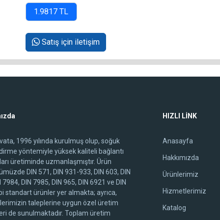
Satış için iletişim
ızda
HIZLI LİNK
ivata, 1996 yılında kurulmuş olup, soğuk
Anasayfa
ndirme yöntemiyle yüksek kaliteli bağlantı
Hakkımızda
arı üretiminde uzmanlaşmıştır. Ürün
ümüzde DIN 571, DIN 931-933, DIN 603, DIN
Ürünlerimiz
N 7984, DIN 7985, DIN 965, DIN 6921 ve DIN
Hizmetlerimiz
i standart ürünler yer almakta; ayrıca,
lerimizin taleplerine uygun özel üretim
Katalog
ri de sunulmaktadır. Toplam üretim