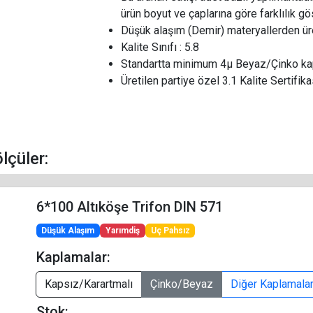
ürün boyut ve çaplarına göre farklılık g
Düşük alaşım (Demir) materyallerden üre
Kalite Sınıfı : 5.8
Standartta minimum 4µ Beyaz/Çinko kap
Üretilen partiye özel 3.1 Kalite Sertifikas
ölçüler:
6*100 Altıköşe Trifon DIN 571
Düşük Alaşım
Yarımdiş
Uç Pahsız
Kaplamalar:
Kapsız/Karartmalı
Çinko/Beyaz
Diğer Kaplamala
Stok: