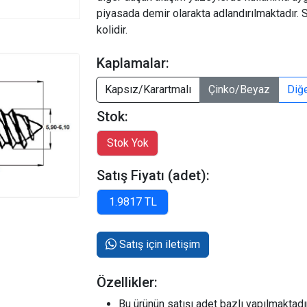
piyasada demir olarakta adlandırılmaktadır. 
kolidir.
Kaplamalar:
Kapsız/Karartmalı
Çinko/Beyaz
Diğ
Stok:
Satış Fiyatı (adet):
Satış için iletişim
Özellikler:
Bu ürünün satışı adet bazlı yapılmaktadır.