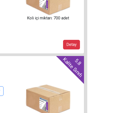
Koli içi miktarı: 700 adet
Detay
Kalite Sınıfı
5.8
r