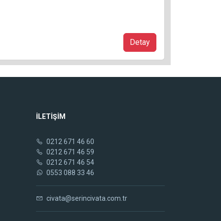
Detay
İLETİŞİM
0212 671 46 60
0212 671 46 59
0212 671 46 54
0553 088 33 46
civata@serincivata.com.tr