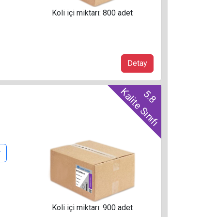
Koli içi miktarı: 800 adet
Detay
Kalite Sınıfı
5.8
r
Koli içi miktarı: 900 adet