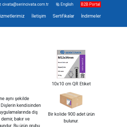
civata@serincivata.com.tr
English
B2B Portal
izmetlerimiz
İletişim
Sertifikalar
İndirmeler
10x10 cm QR Etiket
ine aynı şekilde
. Dişlerin kendisinden
 uygulamalarında diş
Bir kolide 900 adet ürün
 demir, bakır ve
bulunur.
undur. Bu ürün grubu