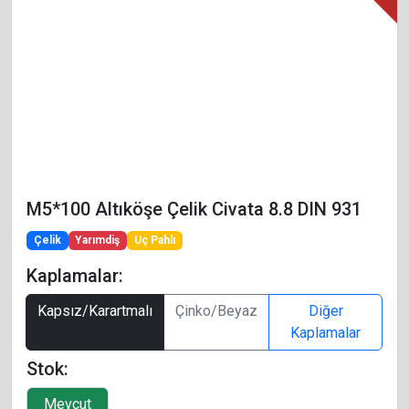
M5*100 Altıköşe Çelik Civata 8.8 DIN 931
Çelik
Yarımdiş
Uç Pahlı
Kaplamalar:
Kapsız/Karartmalı
Çinko/Beyaz
Diğer
Kaplamalar
Stok: