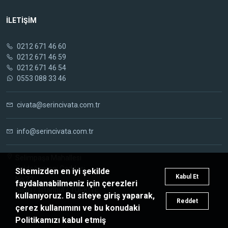
İLETİŞİM
0212 671 46 60
0212 671 46 59
0212 671 46 54
0553 088 33 46
civata@serincivata.com.tr
info@serincivata.com.tr
Selimpaşa Mahallesi
Yeldeğirmeni Caddesi
Sitemizden en iyi şekilde
Kabul Et
No:22
faydalanabilmeniz için çerezleri
Silivri / İstanbul / TÜRKİYE
kullanıyoruz. Bu siteye giriş yaparak,
Reddet
çerez kullanımını ve bu konudaki
Politikamızı kabul etmiş