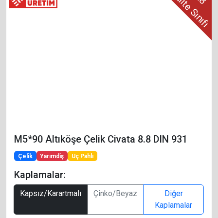
Kalite Sınıfı
M5*90 Altıköşe Çelik Civata 8.8 DIN 931
Çelik
Yarımdiş
Uç Pahlı
Kaplamalar:
Kapsız/Karartmalı
Çinko/Beyaz
Diğer
Kaplamalar