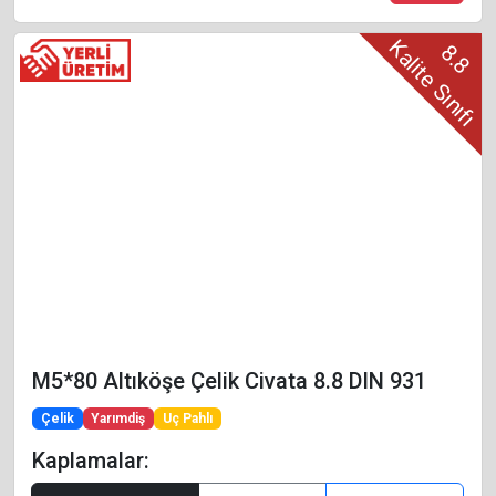
Kalite Sınıfı
8.8
M5*80 Altıköşe Çelik Civata 8.8 DIN 931
Çelik
Yarımdiş
Uç Pahlı
Kaplamalar: